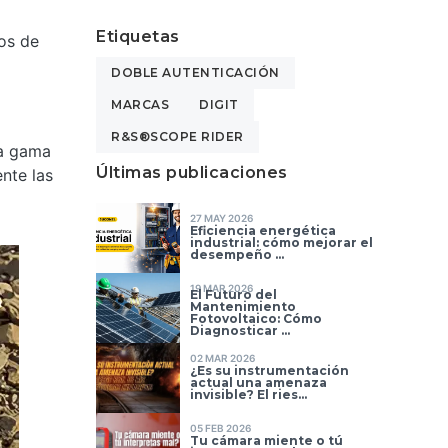
Etiquetas
os de
DOBLE AUTENTICACIÓN
MARCAS
DIGIT
R&S®SCOPE RIDER
ia gama
Últimas publicaciones
nte las
27 MAY 2026
Eficiencia energética
industrial: cómo mejorar el
desempeño ...
19 MAR 2026
El Futuro del
Mantenimiento
Fotovoltaico: Cómo
Diagnosticar ...
02 MAR 2026
¿Es su instrumentación
actual una amenaza
invisible? El ries...
05 FEB 2026
Tu cámara miente o tú