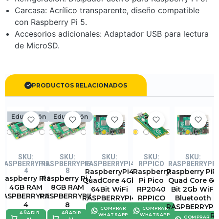
Carcasa: Acrílico transparente, diseño compatible
con Raspberry Pi 5.
Accesorios adicionales: Adaptador USB para lectura
de MicroSD.
PRODUCTOS RELACIONADOS
Educación
Educación
SKU:
SKU:
SKU:
SKU:
SKU:
RASPBERRYPI5-
RASPBERRYPI5-
RASPBERRYPI4
RPPICO
RASPBERRYPI2
R
4
8
RaspberryPi4
Raspberry
Raspberry Pi 
R
Raspberry Pi 5
Raspberry Pi 5
QuadCore 4Gb
Pi Pico
Quad Core 64
4
4GB RAM
8GB RAM
64Bit WiFi
RP2040
Bit 2Gb WiFi
RASPBERRYPI5-
RASPBERRYPI5-
RASPBERRYPI4
RPPICO
Bluetooth
4
8
RASPBERRYPI
COMPRAR
COMPRAR
AÑADIR
AÑADIR
R
WHATSAPP
WHATSAPP
COMPRAR
AL
AL