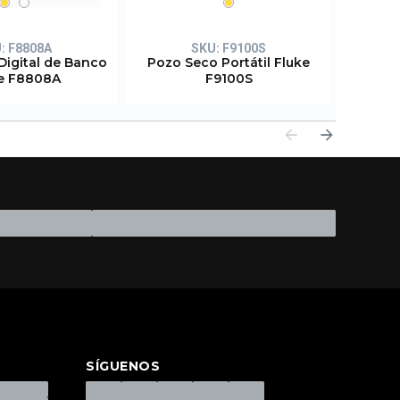
U:
F8808A
SKU:
F9100S
Digital de Banco
Pozo Seco Portátil Fluke
Pozo 
e F8808A
F9100S
SÍGUENOS