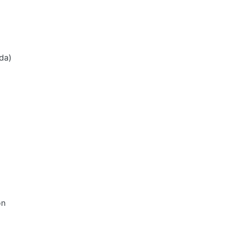
da)
ón