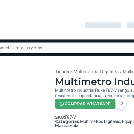
Tienda
Multímetros Digitales
Multí
Multímetro Indu
Multímetro Industrial Fluke F87-V, rango 
resistencia, capacitancia, frecuencia, te
COMPRAR WHATSAPP
SKU
:
F87-V
Categorías
:
Multímetros Digitales
,
Equip
Marca
:
Fluke