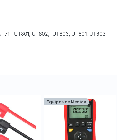
rie UT71 , UT801, UT802, UT803, UT601, UT603
Equipos de Medida
Equipos