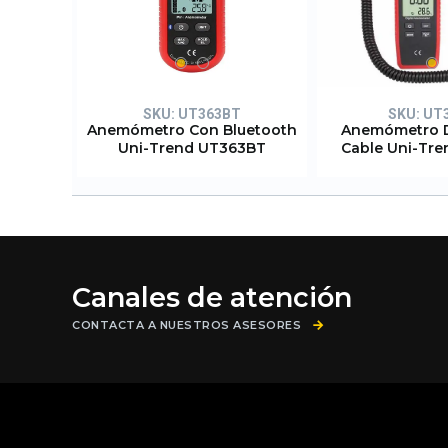
SKU:
UT363BT
SKU:
UT
Anemómetro Con Bluetooth
Anemómetro D
Uni-Trend UT363BT
Cable Uni-Tr
Canales de atención
CONTACTA A NUESTROS ASESORES