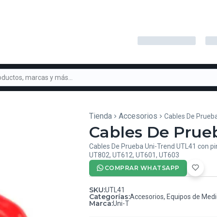
Tienda
Accesorios
Cables De Prueb
Cables De Prue
Cables De Prueba Uni-Trend UTL41 con pin
UT802, UT612, UT601, UT603
COMPRAR WHATSAPP
SKU
:
UTL41
Categorías
:
Accesorios
,
Equipos de Med
Marca
:
Uni-T