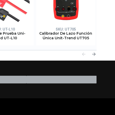
U:
UT-L10
SKU:
UT705
e Prueba Uni-
Calibrador De Lazo Función
Calibr
d UT-L10
Única Unit-Trend UT705
U