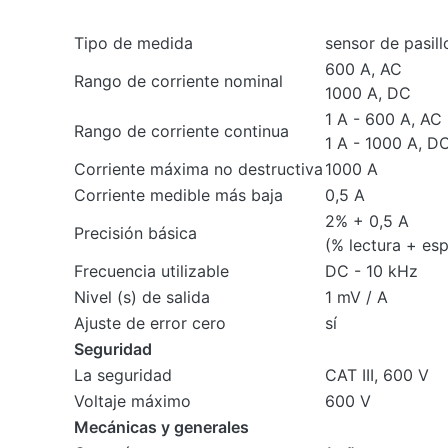
Tipo de medida
sensor de pasill
600 A, AC
Rango de corriente nominal
1000 A, DC
1 A - 600 A, AC
Rango de corriente continua
1 A - 1000 A, D
Corriente máxima no destructiva
1000 A
Corriente medible más baja
0,5 A
2% + 0,5 A
Precisión básica
(% lectura + esp
Frecuencia utilizable
DC - 10 kHz
Nivel (s) de salida
1 mV / A
Ajuste de error cero
sí
Seguridad
La seguridad
CAT III, 600 V
Voltaje máximo
600 V
Mecánicas y generales