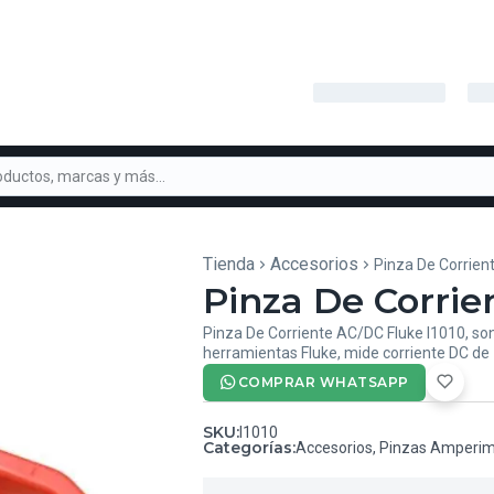
Tienda
Accesorios
Pinza De Corrien
Pinza De Corrie
Pinza De Corriente AC/DC Fluke I1010, son
herramientas Fluke, mide corriente DC de
COMPRAR WHATSAPP
SKU
:
I1010
Categorías
:
Accesorios
,
Pinzas Amperim