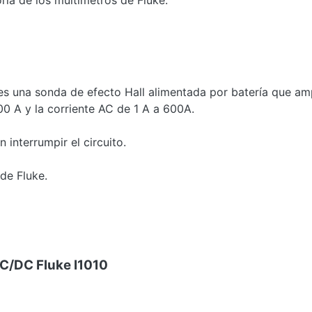
ría de los multímetros de Fluke.
s una sonda de efecto Hall alimentada por batería que ampl
00 A y la corriente AC de 1 A a 600A.
 interrumpir el circuito.
de Fluke.
AC/DC Fluke I1010