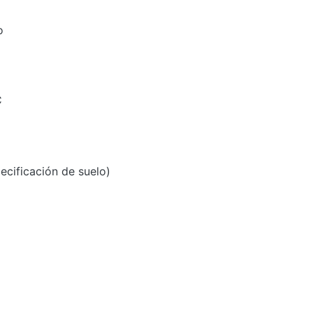
o
C
ecificación de suelo)