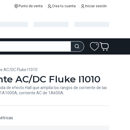
Punto de venta
Crea tu cuenta
Iniciar sesión
te AC/DC Fluke I1010
nte AC/DC Fluke I1010
da de efecto Hall que amplía los rangos de corriente de las
 1A
1000A, corriente AC de 1A
600A.
étricas