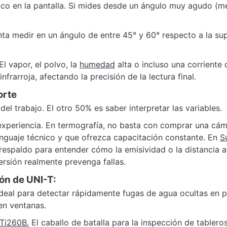
mico en la pantalla. Si mides desde un ángulo muy agudo (
nta medir en un ángulo de entre 45° y 60° respecto a la sup
El vapor, el polvo, la
humedad
alta o incluso una corriente 
frarroja, afectando la precisión de la lectura final.
orte
el trabajo. El otro 50% es saber interpretar las variables.
experiencia. En termografía, no basta con comprar una cám
enguaje técnico y que ofrezca capacitación constante. En
S
 respaldo para entender cómo la emisividad o la distancia 
ersión realmente prevenga fallas.
ón de UNI-T:
Ideal para detectar rápidamente fugas de agua ocultas en 
en ventanas.
UTi260B.
El caballo de batalla para la inspección de tablero