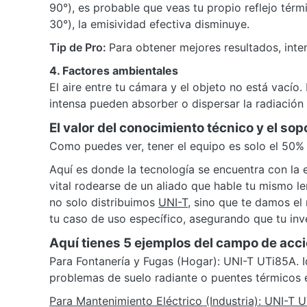
90°), es probable que veas tu propio reflejo tér
30°), la emisividad efectiva disminuye.
Tip de Pro:
Para obtener mejores resultados, inte
4. Factores ambientales
El aire entre tu cámara y el objeto no está vacío. 
intensa pueden absorber o dispersar la radiación in
El valor del conocimiento técnico y el sop
Como puedes ver, tener el equipo es solo el 50% d
Aquí es donde la tecnología se encuentra con la 
vital rodearse de un aliado que hable tu mismo l
no solo distribuimos
UNI-T
, sino que te damos el
tu caso de uso específico, asegurando que tu inv
Aquí tienes 5 ejemplos del campo de acci
Para Fontanería y Fugas (Hogar): UNI-T UTi85A. 
problemas de suelo radiante o puentes térmicos 
Para Mantenimiento Eléctrico (Industria): UNI-T 