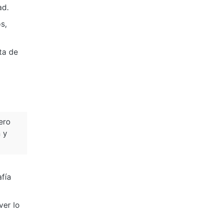
ad.
s,
ta de
ero
 y
fía
ver lo