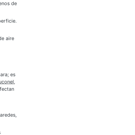
menos de
erficie.
de aire
ara; es
uconel,
afectan
paredes,
s