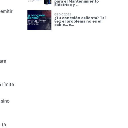
para el Mantenimiento
Eléctrico y ...
emitir
05 DIC 2025
¿Tu conexión calienta? Tal
vez el problema no es el
cable… e...
ara
 límite
 sino
 (a