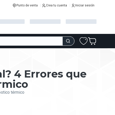
Punto de venta
Crea tu cuenta
Iniciar sesión
l? 4 Errores que
érmico
óstico térmico