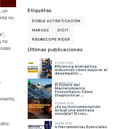
Etiquetas
, un
nte no.
DOBLE AUTENTICACIÓN
MARCAS
DIGIT
e",
R&S®SCOPE RIDER
s
no
cosas
Últimas publicaciones
27 MAY 2026
Eficiencia energética
industrial: cómo mejorar el
desempeño ...
a
19 MAR 2026
El Futuro del
Mantenimiento
Fotovoltaico: Cómo
Diagnosticar ...
emente,
02 MAR 2026
¿Es su instrumentación
actual una amenaza
invisible? El ries...
alto:
29 ENE 2026
4 Herramientas Esenciales