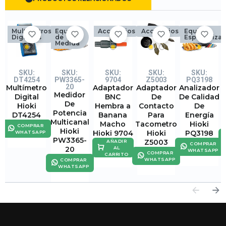
Multímetros
Equipos
Accesorios
Accesorios
Equipos
Digitales
de
Especializa
Medida
SKU:
SKU:
SKU:
SKU:
SKU:
DT4254
PW3365-
9704
Z5003
PQ3198
20
Multímetro
Adaptador
Adaptador
Analizador
Medidor
Digital
BNC
De
De Calidad
De
Hioki
Hembra a
Contacto
De
I
Potencia
DT4254
Banana
Para
Energía
Multicanal
Macho
Tacometro
Hioki
COMPRAR
Hioki
Hioki 9704
Hioki
PQ3198
WHATSAPP
PW3365-
Z5003
AÑADIR
COMPRAR
20
AL
WHATSAPP
COMPRAR
CARRITO
WHATSAPP
COMPRAR
WHATSAPP