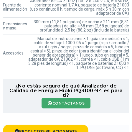
Adaptador de CA Z1002 (100 V a 240 V CA, 50/60 Hz,
Fuente de
corriente nominal 1,7 A), paquete de batería Z1003
alimentación
(uso continuo: 8 h, tiempo de carga: máx.5 h 30 m con
adaptador de CA)
300 mm (11,81 pulgadas) de ancho × 211 mm (8,31
Dimensiones
pulgadas) de alto × 68 mm (2,68 pulgadas) de
y masa
profundidad, 2,5 kg (88,2 oz) (incluida la batería)
Manual de instrucciones × 1, guía de medición × 1,
cable de voltaje L1000-05 × 1 juego (rojo / amarillo /
azul / gris / negro, pinza de cocodrilo × 5, tubo en
espiral × 5), pinza de color (para identificar el color del
Accesorios
sensor de abrazadera) × 1 juego, tubo en espiral × 5,
adaptador de CA Z1002 × 1, correa × 1, cable USB (1 m
3,28 pies de longitud) × 1, paquete de baterías Z1003 ×
1, PQ ONE (software, CD) × 1
¿No estás seguro de qué Analizador de
Calidad de Energia Hioki PQ3100-94 es para
ti?
CONTÁCTANOS
PRODUCTOS RELACIONADOS