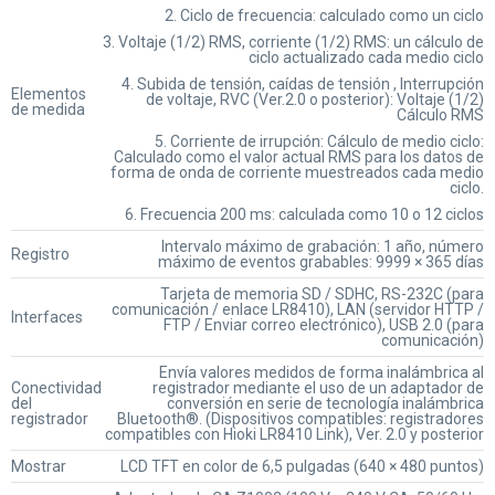
2. Ciclo de frecuencia: calculado como un ciclo
3. Voltaje (1/2) RMS, corriente (1/2) RMS: un cálculo de
ciclo actualizado cada medio ciclo
4. Subida de tensión, caídas de tensión , Interrupción
Elementos
de voltaje, RVC (Ver.2.0 o posterior): Voltaje (1/2)
de medida
Cálculo RMS
5. Corriente de irrupción: Cálculo de medio ciclo:
Calculado como el valor actual RMS para los datos de
forma de onda de corriente muestreados cada medio
ciclo.
6. Frecuencia 200 ms: calculada como 10 o 12 ciclos
Intervalo máximo de grabación: 1 año, número
Registro
máximo de eventos grabables: 9999 × 365 días
Tarjeta de memoria SD / SDHC, RS-232C (para
comunicación / enlace LR8410), LAN (servidor HTTP /
Interfaces
FTP / Enviar correo electrónico), USB 2.0 (para
comunicación)
Envía valores medidos de forma inalámbrica al
Conectividad
registrador mediante el uso de un adaptador de
del
conversión en serie de tecnología inalámbrica
registrador
Bluetooth®. (Dispositivos compatibles: registradores
compatibles con Hioki LR8410 Link), Ver. 2.0 y posterior
Mostrar
LCD TFT en color de 6,5 pulgadas (640 × 480 puntos)