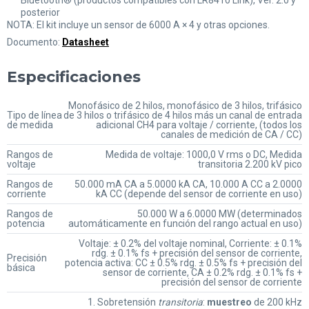
Bluetooth® (productos compatibles con LR8410 Link), Ver. 2.0 y
posterior
NOTA: El kit incluye un sensor de 6000 A × 4 y otras opciones.
Documento:
Datasheet
Especificaciones
Monofásico de 2 hilos, monofásico de 3 hilos, trifásico
Tipo de línea
de 3 hilos o trifásico de 4 hilos más un canal de entrada
de medida
adicional CH4 para voltaje / corriente, (todos los
canales de medición de CA / CC)
Rangos de
Medida de voltaje: 1000,0 V rms o DC, Medida
voltaje
transitoria 2.200 kV pico
Rangos de
50.000 mA CA a 5.0000 kA CA, 10.000 A CC a 2.0000
corriente
kA CC (depende del sensor de corriente en uso)
Rangos de
50.000 W a 6.0000 MW (determinados
potencia
automáticamente en función del rango actual en uso)
Voltaje: ± 0.2% del voltaje nominal, Corriente: ± 0.1%
rdg. ± 0.1% fs + precisión del sensor de corriente,
Precisión
potencia activa: CC ± 0.5% rdg. ± 0.5% fs + precisión del
básica
sensor de corriente, CA ± 0.2% rdg. ± 0.1% fs +
precisión del sensor de corriente
1. Sobretensión
transitoria
:
muestreo
de 200 kHz